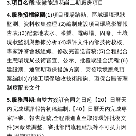
3.項目名稱:
安徽能通花崗二期廠房項目
4.服務招標範圍
(1)項目現場踏勘、區域環境現狀
監測、資料收集整理;
(2)編制建設項目環境影響報
告表;
(3)配套地表水、噪聲、電磁場、固廢、土壤
現狀監測與數據分析;
(4)環評文件內部技術校核、
專家評審會務組織、修改完善送審稿;
(5)全程配合
生態環境局技術審查、公示、批覆取證全流程;
(6)
建設期、運營期環保措施方案、突發環境應急預
案編制;
(7)竣工環保驗收技術諮詢、環保台賬管理
制度配套文件。
5.服務周期:
自雙方簽訂合同之日起【20】日曆天
內完成環評報告初稿編制;【40】日曆天內完成專
家評審、報告定稿,全程跟進直至取得環評批復文
件(因政策調整、審批部門流程延誤等不可抗力因