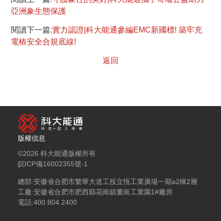
亞洲象生態保護
閱讀下一篇:
實力認證|科大能通參編EMC新國標! 築牢充
電樁安全合規底線!
返回
版權信息
©2026 科大能通版權所有
皖ICP備16002355號-1
總部:
安徽省合肥市繁華大道工投立恆工業廣場一期a2棟2層
工廠:
安徽省合肥市肥西縣花崗鎮董崗工業園1#廠房
電話:
400 804 2400