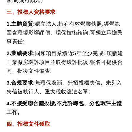
素,周期可順延)
三、投標人資格要求
1.主體資質:
獨立法人,持有有效營業執照,經營範
圍含環境影響評價、環保技術諮詢,可獨立承擔民
事責任;
2.業績要求:
同類項目業績近5年至少完成1項新建
工業廠房環評項目並取得環評批復,報名可提供合
同、批復文件備查;
3.合規要求:
無環保處罰、無招投標失信、未列入
失信被執行人、重大稅收違法名單;
4.不接受聯合體投標,不允許轉包、分包環評主體
工作。
四、招標文件獲取