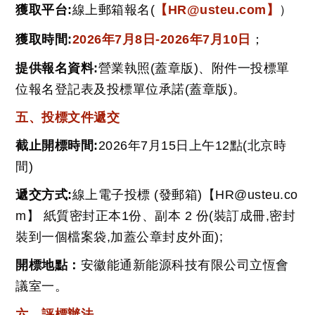
獲取平台:
線上郵箱報名(
【HR@usteu.com】
）
獲取時間:
2026年7月8日-2026年7月10日
；
提供報名資料:
營業執照(蓋章版)、附件一投標單
位報名登記表及投標單位承諾(蓋章版)。
五、投標文件遞交
截止開標時間:
2026年7月15日上午12點(北京時
間)
遞交方式:
線上電子投標 (發郵箱)【HR@usteu.co
m】 紙質密封正本1份、副本 2 份(裝訂成冊,密封
裝到一個檔案袋,加蓋公章封皮外面);
開標地點：
安徽能通新能源科技有限公司立恆會
議室一。
六、評標辦法