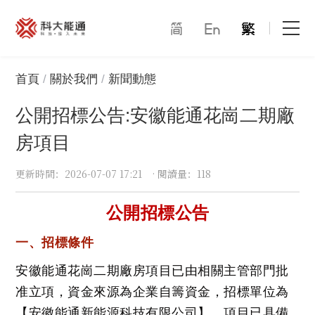
首頁
首頁
關於我們
新聞動態
公開招標公告:安徽能通花崗二期廠
關於我們
房項目
產品中心
更新時間
：2026-07-07 17:21
·
閱讀量
：118
能通萬家
公開招標公告
才賦未來
一、招標條件
解決方案
安徽能通花崗二期廠房項目已由相關主管部門批
合作模式
准立項，資金來源為企業自籌資金，招標單位為
【安徽能通新能源科技有限公司】。項目已具備