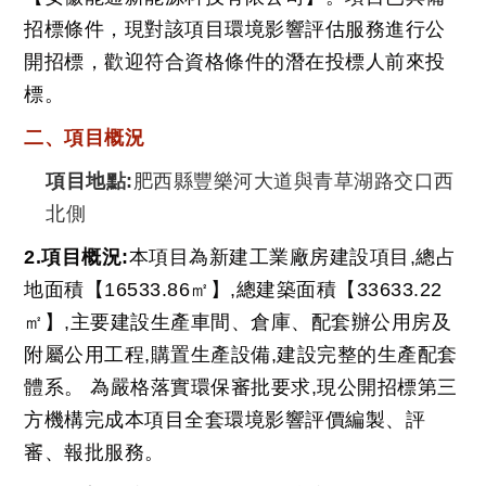
聯系我們
招標條件，現對該項目環境影響評估服務進行公
開招標，歡迎符合資格條件的潛在投標人前來投
標。
二、項目概況
項目地點:
肥西縣豐樂河大道與青草湖路交口西
北側
2.項目概況:
本項目為新建工業廠房建設項目,總占
地面積【16533.86㎡】,總建築面積【33633.22
㎡】,主要建設生產車間、倉庫、配套辦公用房及
附屬公用工程,購置生產設備,建設完整的生產配套
體系。 為嚴格落實環保審批要求,現公開招標第三
方機構完成本項目全套環境影響評價編製、評
審、報批服務。