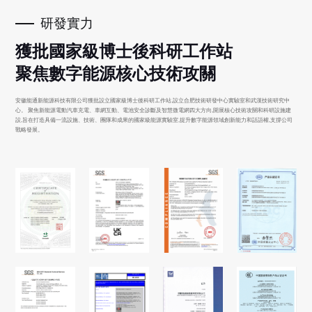
研發實力
獲批國家級博士後科研工作站
聚焦數字能源核心技術攻關
安徽能通新能源科技有限公司獲批設立國家級博士後科研工作站,設立合肥技術研發中心實驗室和武漢技術研究中
心。 聚焦新能源電動汽車充電、車網互動、電池安全診斷及智慧微電網四大方向,開展核心技術攻關和科研設施建
設,旨在打造具備一流設施、技術、團隊和成果的國家級能源實驗室,提升數字能源領域創新能力和話語權,支撐公司
戰略發展。