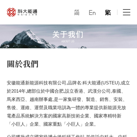
首頁
關於我們
關於我們
產品中心
能通萬家
安徽能通新能源科技有限公司,品牌名:科大能通(USTEU),成立
於2014年,總部位於中國合肥,設立香港、武漢分公司,泰國、
才賦未來
馬來西亞、越南辦事處,是一家集研發、製造、銷售、安裝、
售後、運維、運營及職業培訓為一體的專業提供新能源充放
解決方案
電產品系統解決方案的國家高新技術企業、國家專精特新
「小巨人」企業、國家重點「小巨人」企業。
合作模式
公司獲批成立國家級博士後科研工作站,並依託中科大、中科