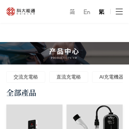
首頁
關於我們
產品中心
能通萬家
交流充電樁
直流充電樁
AI充電機器人
全部產品
才賦未來
解決方案
合作模式