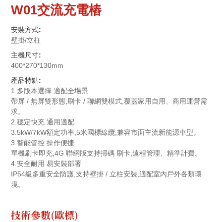
W01交流充電樁
聯系我們
安裝方式:
壁掛/立柱
主機尺寸:
400*270*130mm
產品特點:
1.多版本選擇 適配全場景
帶屏 / 無屏雙形態,刷卡 / 聯網雙模式,覆蓋家用自用、商用運營需
求。
2.穩定快充 通用適配
3.5kW/7kW額定功率,5米國標線纜,兼容市面主流新能源車型。
3.智能管控 操作便捷
單機刷卡即充,4G 聯網版支持掃碼 刷卡,遠程管理、精準計費。
4.安全耐用 易安裝部署
IP54級多重安全防護,支持壁掛 / 立柱安裝,適配室內戶外各類環
境。
技術參數(歐標)