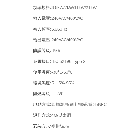
功率規格:
3.5kW/7kW/11kW/21kW
輸入電壓:
240VAC/400VAC
輸入頻率:
50/60Hz
輸出電壓:
240VAC/400VAC
防護等級:
IP55
充電接口:
IEC 62196 Type 2
使用溫度:
-30℃-50℃
環境濕度:
RH 5%-95%
阻燃等級:
UL-V0
啟動方式:
即插即用/刷卡/掃碼/藍牙/NFC
通信方式:
4G/以太網
安裝方式:
壁掛/立柱