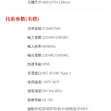
主機尺寸:
400×270×128mm
技術參數(美標)
功率規格:
3.5kW/7kW
輸入電壓:
110VAC/240VAC
輸入頻率:
50/60Hz
輸出電壓:
110VAC/240VAC
防護等級:
IP55
充電接口:
IEC 62196 Type 1
使用溫度:
-30℃-50℃
環境濕度:
RH 5%-95%
阻燃等級:
UL-V0
啟動方式:
即插即用/刷卡/掃碼/藍牙/NFC