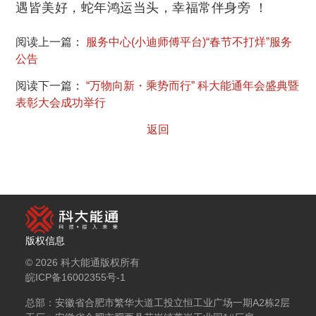
遇皆美好，蛇年鸿运当头，幸福常伴身旁 ！
阅读上一篇：
服务中心(小迪师傅平台)“春节不打烊”服务
公告
阅读下一篇：
“万物向新・乘势而行” 科大能通年会盛典暨
表彰大会成功举行
返回
版权信息
© 2026 科大能通版权所有
皖ICP备16002355号-1
总部：
安徽省合肥市繁华大道工投立恒工业广场一期A2栋2层