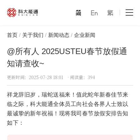
首页
首页
关于我们
新闻动态
企业新闻
@所有人 2025USTEU春节放假通
关于我们
知请查收~
产品中心
更新时间
：2025-07-28 18:01
·
阅读量
：394
能通万家
祥龙辞旧岁，瑞蛇送福来！值此蛇年新春佳节来
才赋未来
临之际，科大能通全体员工向社会各界人士致以
最诚挚的新年祝福！现将我司春节放假安排告知
解决方案
如下：
合作模式