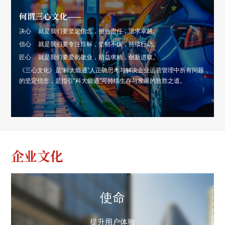
何谓三心文化——
决心
就是我们要坚定信念，担当责任，追求卓越。
信心
就是我们要专注目标，坚韧不拔，持续行动。
匠心
就是我们要爱岗敬业，精益求精，创新进取。
《三心文化》是“科大能通”人正确思考与解决企业运营管理中所有问题
的坚定信念，是指引“科大能通”可持续生存与发展的致胜之道。
企业文化
使命
提升用户体验