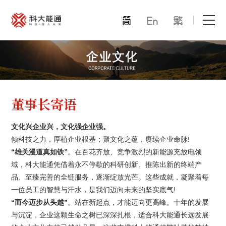
首页
关于我们
董事长寄语
产品中心
文化兴企业兴，文化强企业强。
能通万家
倾科技之力，厚植企业根基；聚文化之蕴，赓续企业命脉!
“雄关漫道真如铁”
。在百花齐放、竞争激烈的新能源充放电领
才赋未来
域，科大能通凭借着永不停歇的科研创新、推陈出新的终端产
品、至臻完善的全链服务，逐渐绽放光芒。这些成就，凝聚着每
解决方案
一位员工的智慧与汗水，是我们迈向未来的坚实底气!
“而今迈步从头越”
。站在新起点，才能迈向更高峰。十年的发展
合作模式
与沉淀，企业这颗生命之树已深深扎根，适合科大能通长远发展