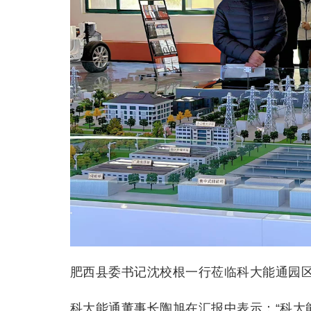
肥西县委书记沈校根一行莅临科大能通园
科大能通董事长陶旭在汇报中表示：“科