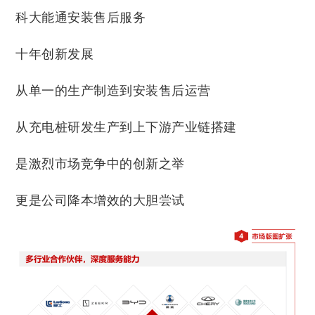
科大能通安装售后服务
十年创新发展
从单一的生产制造到安装售后运营
从充电桩研发生产到上下游产业链搭建
是激烈市场竞争中的创新之举
更是公司降本增效的大胆尝试