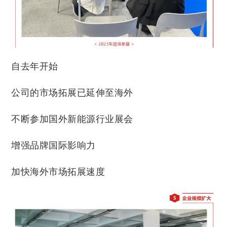
自去年开始
公司的市场拓展已延伸至海外
不断参加国外新能源行业展会
增强品牌国际影响力
加快海外市场拓展速度