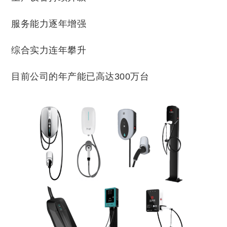
服务能力逐年增强
综合实力连年攀升
目前公司的年产能已高达300万台