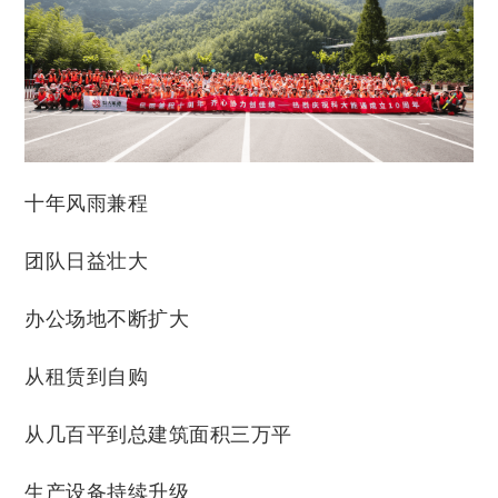
十年风雨兼程
团队日益壮大
办公场地不断扩大
从租赁到自购
从几百平到总建筑面积三万平
生产设备持续升级