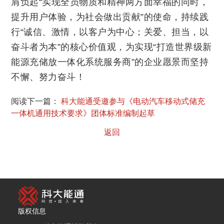
肩负起“实现全员物质和精神两方面幸福的同时，
提升用户体验，为社会做出贡献”的使命，持续践
行“诚信、激情，以客户为中心；关爱、担当，以
奋斗者为本”的核心价值观，为实现“打造世界级新
能源充储放一体化系统服务商”的企业愿景而坚持
不懈、努力奋斗！
阅读下一篇：
科大能通受邀参与《电动汽车移动式储充
一体机通用技术要求》团体标准编制起草
返回
版权信息